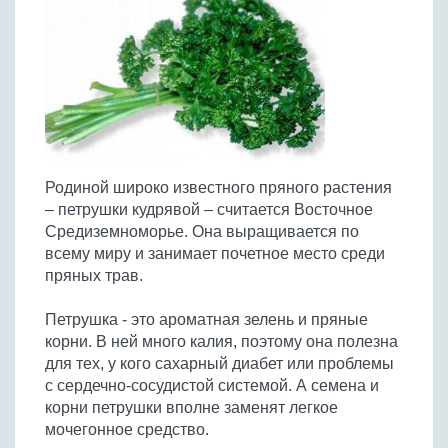
Птица
Холодные супы
Из яиц и другие
Отварное мясо
Жареная рыба
Вся птица
Супы-пюре
Овощи
Запеченное мясо
Отварная и паровая
Молочные супы
Жареная птица
Все овощи
Тушеное мясо
Выпечка
Запеченная рыба
Сладкие супы
Отварная птица
Из мясного фарша
Жареные овощи
Вся выпечка
Тушеная рыба
Соусы
Запеченная птица
Из субпродуктов
Отварные овощи
Из рыбного фарша
Торты и пирожные
Все соусы
Тушеная птица
Напитки
Из мясопродуктов
Тушеные овощи
Родиной широко известного пряного растения
Морепродукты
Пироги и пирожки
Из фарша птицы
Соусы к мясу
Все напитки
– петрушки кудрявой – считается Восточное
Запеченные овощи
Заготовки
Суши и роллы
Кексы и маффины
Из субпродуктов птицы
Средиземноморье. Она выращивается по
Соусы к рыбе
Алкогольные напитки
Все заготовки
Печенье и булочки
Десерты
всему миру и занимает почетное место среди
Соусы к овощам
Безалкогольные напитки
пряных трав.
Блины и оладьи
Ягоды и фрукты
Конфеты и сладости
Другие соусы
Ещё...
Пиццы
Овощи
Петрушка - это ароматная зелень и пряные
Десерты
Молочные продукты
корни. В ней много калия, поэтому она полезна
Кремы
Грибы
для тех, у кого сахарный диабет или проблемы
Пельмени, вареники
Другие заготовки
с сердечно-сосудистой системой. А семена и
Макароны
корни петрушки вполне заменят легкое
Грибы
мочегонное средство.