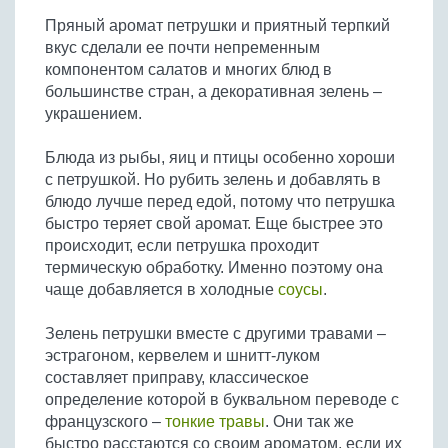
Бобовые
Пряный аромат петрушки и приятный терпкий
Яйца
вкус сделали ее почти непременным
компонентом салатов и многих блюд в
Крупы
большинстве стран, а декоративная зелень –
украшением.
Блюда из рыбы, яиц и птицы особенно хороши
с петрушкой. Но рубить зелень и добавлять в
блюдо лучше перед едой, потому что петрушка
быстро теряет свой аромат. Еще быстрее это
происходит, если петрушка проходит
термическую обработку. Именно поэтому она
чаще добавляется в холодные
соусы
.
Зелень петрушки вместе с другими травами –
эстрагоном, кервелем и шнитт-луком
составляет приправу, классическое
определение которой в буквальном переводе с
французского –
тонкие травы
. Они так же
быстро расстаются со своим ароматом, если их