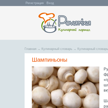
Регистрация
Вход
Главная
→
Кулинарный словарь
→
Кулинарный словарь
Шампиньоны
Ру
фр
«г
шл
вк
Ша
ра