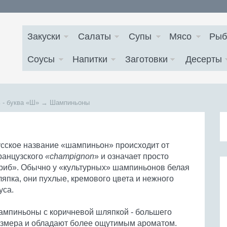
Закуски
Салаты
Супы
Мясо
Рыб
Соусы
Напитки
Заготовки
Десерты
 - буква
«Ш»
→
Шампиньоны
сское название «шампиньон» происходит от
анцузского
«champignon
» и означает просто
риб». Обычно у «культурных» шампиньонов белая
япка, они пухлые, кремового цвета и нежного
уса.
мпиньоны с коричневой шляпкой - большего
змера и обладают более ощутимым ароматом.