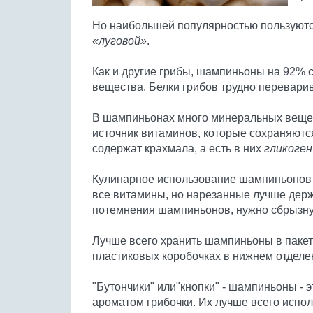
Но наибольшей популярностью пользуютс
«луговой»
.
Как и другие грибы, шампиньоны на 92% с
вещества. Белки грибов трудно перевари
В шампиньонах много минеральных вещес
источник витаминов, которые сохраняются
содержат крахмала, а есть в них
гликоген
Кулинарное использование шампиньонов 
все витамины, но нарезанные лучше держ
потемнения шампиньонов, нужно сбрызну
Лучше всего хранить шампиньоны в паке
пластиковых коробочках в нижнем отделе
"Бутончики" или"кнопки" - шампиньоны - э
ароматом грибочки. Их лучше всего испо