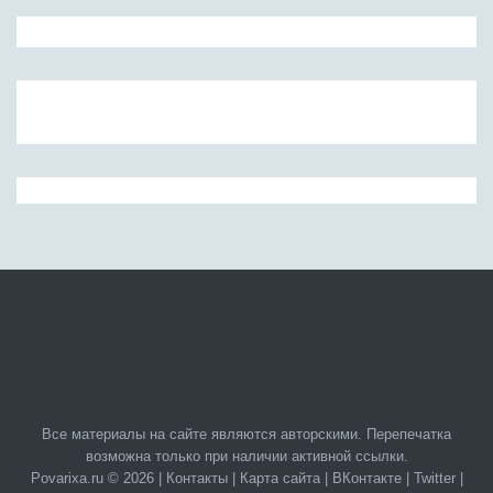
Все материалы на сайте являются авторскими. Перепечатка
возможна только при наличии активной ссылки.
Povarixa.ru © 2026 |
Контакты
|
Карта сайта
|
ВКонтакте
|
Twitter
|