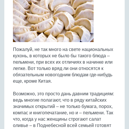
Птица
Холодные супы
Из яиц и другие
Отварное мясо
Жареная рыба
Вся птица
Супы-пюре
Овощи
Запеченное мясо
Отварная и паровая
Молочные супы
Жареная птица
Все овощи
Тушеное мясо
Выпечка
Запеченная рыба
Сладкие супы
Отварная птица
Из мясного фарша
Жареные овощи
Вся выпечка
Тушеная рыба
Соусы
Запеченная птица
Из субпродуктов
Отварные овощи
Из рыбного фарша
Торты и пирожные
Все соусы
Тушеная птица
Напитки
Пожалуй, не так много на свете национальных
Из мясопродуктов
Тушеные овощи
Морепродукты
Пироги и пирожки
кухонь, в которых не было бы такого блюда –
Из фарша птицы
Соусы к мясу
Все напитки
Запеченные овощи
Заготовки
пельмени, при всех их отличиях в начинке или
Суши и роллы
Кексы и маффины
Из субпродуктов птицы
Соусы к рыбе
лепке. Вот только вряд ли они относятся к
Алкогольные напитки
Все заготовки
Печенье и булочки
Десерты
обязательным новогодним блюдам где-нибудь
Соусы к овощам
Безалкогольные напитки
еще, кроме Китая.
Блины и оладьи
Ягоды и фрукты
Конфеты и сладости
Другие соусы
Ещё...
Пиццы
Овощи
Десерты
Возможно, это просто дань давним традициям:
Молочные продукты
Кремы
Грибы
ведь многие полагают, что в ряду китайских
Пельмени, вареники
значимых открытий – не только бумага, порох,
Другие заготовки
компас и книгопечатание, но и – пельмени. Так
Макароны
что, когда у нас женщины строгают салат
Грибы
оливье – в Поднебесной всей семьей готовят