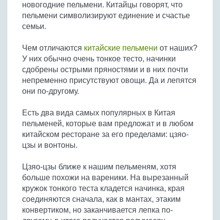
новогодние пельмени. Китайцы говорят, что
Бобовые
пельмени символизируют единение и счастье
Яйца
семьи.
Крупы
Чем отличаются
китайские пельмени
от наших?
У них обычно очень тонкое тесто, начинки
сдобрены острыми пряностями и в них почти
непременно присутствуют овощи. Да и лепятся
они по-другому.
Есть два вида самых популярных в Китая
пельменей, которые вам предложат и в любом
китайском ресторане за его пределами: цзяо-
цзы и вонтоны.
Цзяо-цзы ближе к нашим пельменям, хотя
больше похожи на вареники. На вырезанный
кружок тонкого теста кладется начинка, края
соединяются сначала, как в мантах, этаким
конвертиком, но заканчивается лепка по-