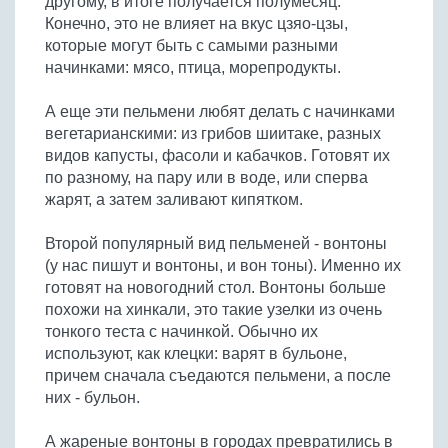
другому, в итоге получается полумесяц.
Конечно, это не влияет на вкус цзяо-цзы,
которые могут быть с самыми разными
начинками: мясо, птица, морепродукты.
А еще эти пельмени любят делать с начинками
вегетарианскими: из грибов шиитаке, разных
видов капусты, фасоли и кабачков. Готовят их
по разному, на пару или в воде, или сперва
жарят, а затем заливают кипятком.
Второй популярный вид пельменей - вонтоны
(у нас пишут и вонтоны, и вон тоны). Именно их
готовят на новогодний стол. Вонтоны больше
похожи на хинкали, это такие узелки из очень
тонкого теста с начинкой. Обычно их
используют, как клецки: варят в бульоне,
причем сначала съедаются пельмени, а после
них - бульон.
А жареные вонтоны в городах превратились в