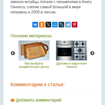
именно китайцы попали с пельменями в Книгу
Гиннеса, слепив самый большой в мире
пельмень в 2500 кг весом.
Похожие материалы:
ы для
Как выбрать
Духовка и варочная
Чем
ца
разделочную доску
панель
пр
р
Комментарии к статье:
Добавить комментарий