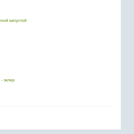
тной капустой
 - эклер