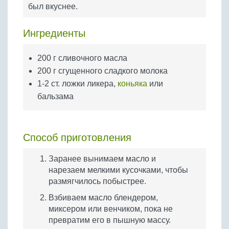
Бобовые
был вкуснее.
Яйца
Ингредиенты
Крупы
200 г сливочного масла
200 г сгущенного сладкого молока
1-2 ст. ложки ликера,
коньяка
или
бальзама
Способ приготовления
Заранее вынимаем масло и
нарезаем мелкими кусочками, чтобы
размягчилось побыстрее.
Взбиваем масло блендером,
миксером или венчиком, пока не
превратим его в пышную массу.