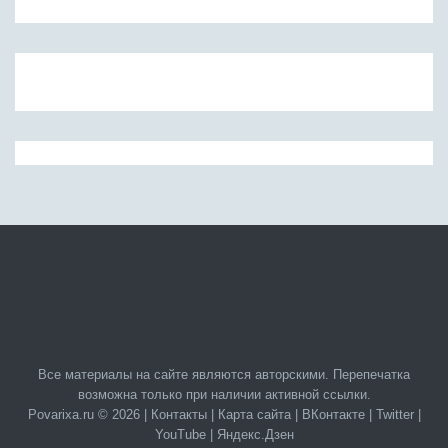
Все материалы на сайте являются авторскими. Перепечатка
возможна только при наличии активной ссылки.
Povarixa.ru © 2026 |
Контакты
|
Карта сайта
|
ВКонтакте
|
Twitter
|
YouTube
|
Яндекс.Дзен