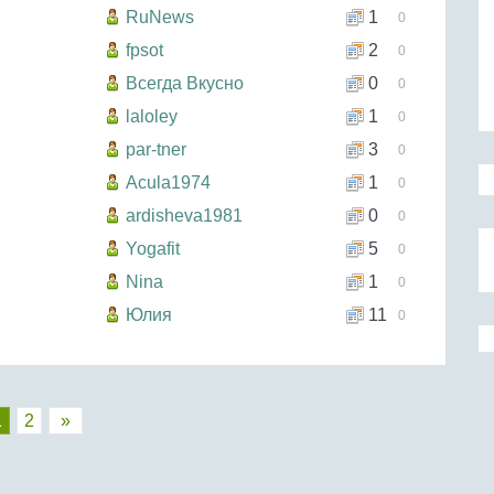
RuNews
1
0
fpsot
2
0
Всегда Вкусно
0
0
laloley
1
0
par-tner
3
0
Acula1974
1
0
ardisheva1981
0
0
Yogafit
5
0
Nina
1
0
Юлия
11
0
1
2
»