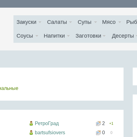
Закуски
Салаты
Супы
Мясо
Рыб
Соусы
Напитки
Заготовки
Десерты
нальные
РетроГрад
2
+1
bartsufsiovers
0
0