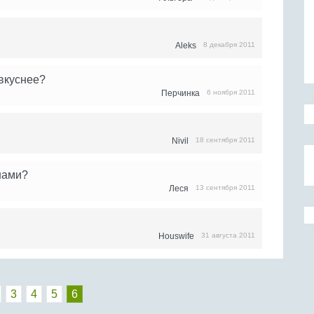
Aleks
8 декабря 2011
 вкуснее?
Перчинка
6 ноября 2011
Nivil
18 сентября 2011
нами?
Леся
13 сентября 2011
Houswife
31 августа 2011
3
4
5
6