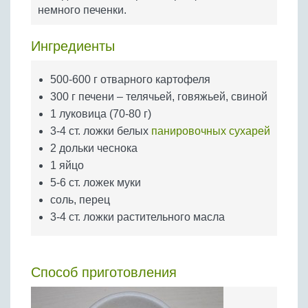
Бобовые
немного печенки.
Яйца
Ингредиенты
Крупы
500-600 г отварного картофеля
300 г печени – телячьей, говяжьей, свиной
1 луковица (70-80 г)
3-4 ст. ложки белых
панировочных сухарей
2 дольки чеснока
1 яйцо
5-6 ст. ложек муки
соль, перец
3-4 ст. ложки растительного масла
Способ приготовления