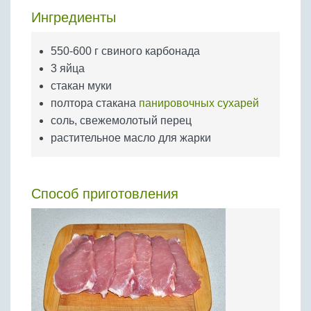
Бобовые
Ингредиенты
Яйца
Крупы
550-600 г свиного карбонада
3 яйца
стакан муки
полтора стакана
панировочных сухарей
соль, свежемолотый перец
растительное масло для жарки
Способ приготовления