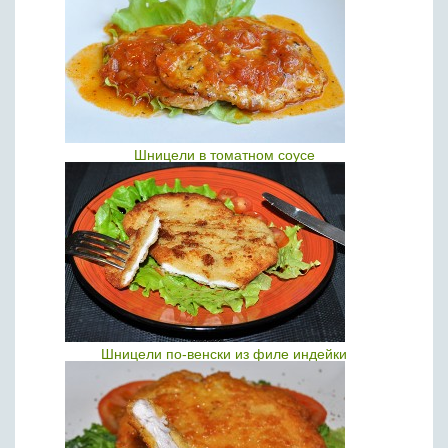
Шницели в томатном соусе
Шницели по-венски из филе индейки