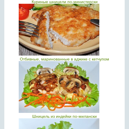
Куриные шницели по-министерски
Отбивные, маринованные в аджике с кетчупом
Шницель из индейки по-милански