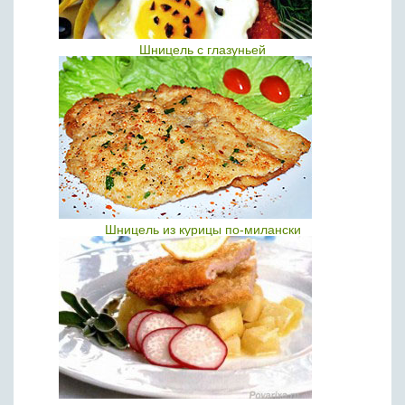
Шницель с глазуньей
Шницель из курицы по-милански