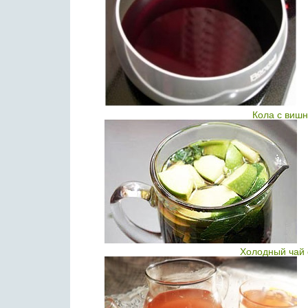
Кола с виш
Холодный чай 