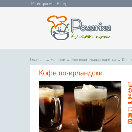
Регистрация
Вход
Главная
→
Напитки
→
Безалкогольные напитки
→
Кофе
Кофе по-ирландски