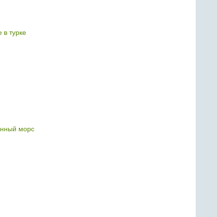
 в турке
нный морс