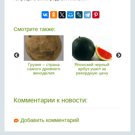
Смотрите также:
кли в
Грузия – страна
Японский черный
В Ф
енном
самого древнего
арбуз ушел за
прод
е
виноделия
рекордную цену
добав
на
Комментарии к новости:
Добавить комментарий