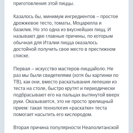
Бобовые
приготовления этой пиццы.
Яйца
Казалось бы, минимум ингредиентов – простое
Крупы
дрожжевое тесто, томаты, Моцарелла и
базилик. Но это одна из вкуснейших пицц. И
называют две главные причины, по которым
обычная для Италии пицца оказалось
достойной получить свое место в престижном
списке.
Первая – искусство мастеров-пиццайоло. Не
раз мы были свидетелями (хотя бы картинки по
ТВ), как они, вместо раскатывания лепешки из
теста на столе, быстро крутят и периодически
подбрасывают его на пальцах вытянутой вверх
руки. Оказывается, это не просто зрелищный
прием: такая технология «раскатки» теста
помогает насытить его кислородом.
Вторая причина популярности Неаполитанской