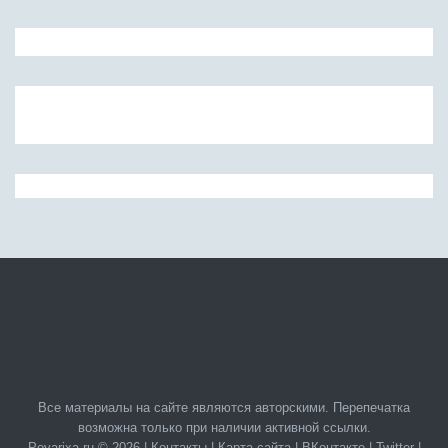
Все материалы на сайте являются авторскими. Перепечатка
возможна только при наличии активной ссылки.
Povarixa.ru © 2026 |
Контакты
|
Карта сайта
|
ВКонтакте
|
Twitter
|