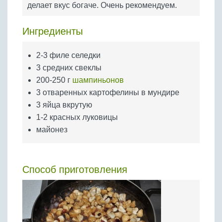
делает вкус богаче. Очень рекомендуем.
Бобовые
Яйца
Ингредиенты
Крупы
2-3 филе селедки
3 средних свеклы
200-250 г
шампиньонов
3 отваренных картофелины в мундире
3 яйца вкрутую
1-2 красных луковицы
майонез
Способ приготовления