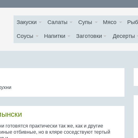
Закуски
Салаты
Супы
Мясо
Рыб
Соусы
Напитки
Заготовки
Десерты
кухни
мынски
и готовятся практически так же, как и другие
виные отбивные, но в кляре соседствуют тертый