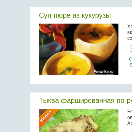
Суп-пюре из кукурузы
Хо
вк
со
К
Р
Тыква фаршированная по-р
Ре
о
Ар