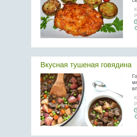
сы
К
Р
Вкусная тушеная говядина
Г
мя
вп
К
Р