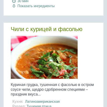
30 мин
Бобовые
Показать ингредиенты
Яйца
Крупы
Чили с курицей и фасолью
Куриная грудка, тушенная с фасолью в остром
соусе чили, щедро сдобренном специями –
праздник вкуса...
Кухня:
Латиноамериканская
Раздел:
Тушеная птица