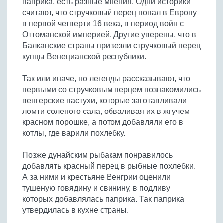
паприка, есть разные мнения. Одни историки
Бобовые
считают, что стручковый перец попал в Европу
Яйца
в первой четверти 16 века, в период войн с
Оттоманской империей. Другие уверены, что в
Крупы
Балканские страны привезли стручковый перец
купцы Венецианской республики.
Так или иначе, но легенды рассказывают, что
первыми со стручковым перцем познакомились
венгерские пастухи, которые заготавливали
ломти соленого сала, обваливая их в жгучем
красном порошке, а потом добавляли его в
котлы, где варили похлебку.
Позже дунайским рыбакам понравилось
добавлять красный перец в рыбные похлебки.
А за ними и крестьяне Венгрии оценили
тушеную говядину и свинину, в подливу
которых добавлялась паприка. Так паприка
утвердилась в кухне страны.