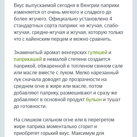
Вкус выпускаемой сегодня в Венгрии паприки
изменяется от очень мягкого и сладкого до
более жгучего. Официально установлено 4
стандартных сорта паприки: не жгучая, слабо-
жгучая, средне-жгучая и жгучая, которую только
что с кайенским перцем и можно сравнить.
Знаменитый аромат венгерских
гуляшей
и
паприкашей
в немалой степени создается
паприкой, обжаренной в топленом свином сале
или масле вместе с луком. Мелко нарезанный
лук сначала доводят до прозрачности на
среднем огне в жире или масле, потом
добавляют паприку, размешивают и сразу же
добавляют в основной продукт
бульон
и тушат
до готовности.
На слишком сильном огне или в перегретом
жире паприка моментально сгорит и
приобретет горький вкус. Максимум для