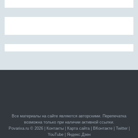
Все материалы на сайте являются авторскими. Перепечатка
возможна только при наличии активной ссылки.
Povarixa.ru © 2026 |
Контакты
|
Карта сайта
|
ВКонтакте
|
Twitter
|
YouTube
|
Яндекс.Дзен