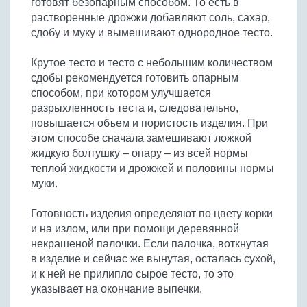
готовят безопарным способом. То есть в
Бобовые
растворенные дрожжи добавляют соль, сахар,
Яйца
сдобу и муку и вымешивают однородное тесто.
Крупы
Крутое тесто и тесто с небольшим количеством
сдобы рекомендуется готовить опарным
способом, при котором улучшается
разрыхленность теста и, следовательно,
повышается объем и пористость изделия. При
этом способе сначала замешивают ложкой
жидкую болтушку – опару – из всей нормы
теплой жидкости и дрожжей и половины нормы
муки.
Готовность изделия определяют по цвету корки
и на излом, или при помощи деревянной
некрашеной палочки. Если палочка, воткнутая
в изделие и сейчас же вынутая, осталась сухой,
и к ней не прилипло сырое тесто, то это
указывает на окончание выпечки.