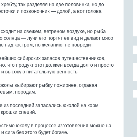
 хребту, так разделяя на две половинки, но до
осточки и позвоночник — долой, а вот голова
сходит на свежем, ветреном воздухе, но рыба
 солнца — лучи его портят ее вид и делают мясо
е над костром, по желанию, не повредит.
вейших сибирских запасов путешественников,
о, что продукт этот должен всегда долго и просто
, и высокую питательную ценность.
я юколы выбирают рыбку пожирнее, отдавая
севым, породам.
е из последней запасались юколой на корм
и крошки специй.
устимо юколу в процессе изготовления можно на
и сига без этого будет богаче.