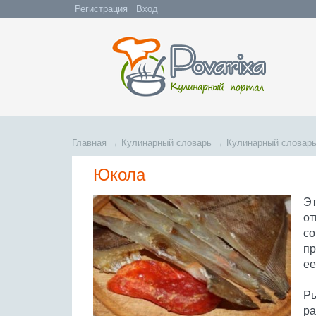
Регистрация
Вход
Главная
→
Кулинарный словарь
→
Кулинарный словарь
Юкола
Эт
от
со
пр
ее
Ры
ра