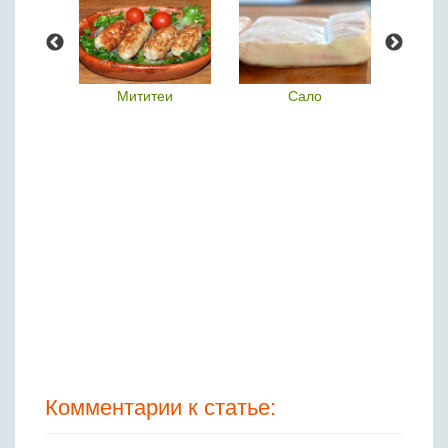
продукт
Мититеи
Сало
Тол
Комментарии к статье: