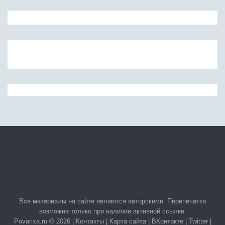
Все материалы на сайте являются авторскими. Перепечатка
возможна только при наличии активной ссылки.
Povarixa.ru © 2026 |
Контакты
|
Карта сайта
|
ВКонтакте
|
Twitter
|