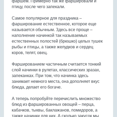
фаршем. Примерно так же фаршировали и
Бобовые
птицу, после чего запекали.
Яйца
Самое популярное для праздника –
Крупы
фарширование естественное, которое еще
называется обычным. Здесь все проще –
наполнение начинкой так называемых
естественных полостей (брюшко) целых тушек
рыбы и птицы, а также желудков и сердец
коров, телят, овец.
Фаршированием частичным считается тонкий
слой начинки в рулетах, классических зразах,
запеканках. При том, что начинка здесь
занимает немного места, она дополняет вкус
блюда, делает его богаче.
А теперь попробуйте перечислить множество
блюд из фаршированных овощей – перца,
кабачков, тыквы, баклажанов, помидоров, а
также начинки для них. А сколько закусок мы