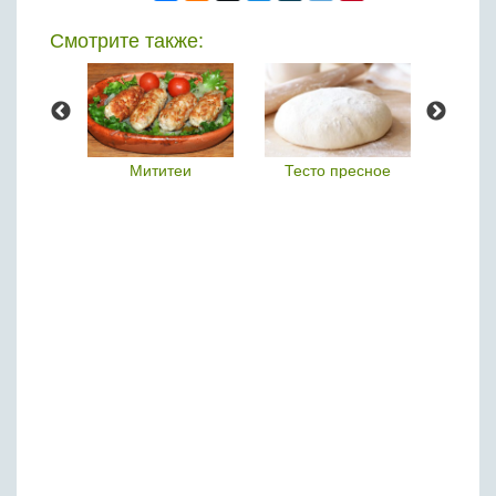
Смотрите также:
продукт
Мититеи
Тесто пресное