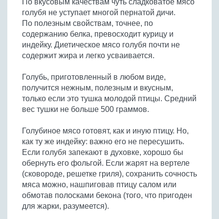
По вкусовым качествам чуть сладковатое мясо
Бобовые
голубя не уступает многой пернатой дичи.
Яйца
По полезным свойствам, точнее, по
содержанию белка, превосходит курицу и
Крупы
индейку. Диетическое мясо голубя почти не
содержит жира и легко усваивается.
Голубь, приготовленный в любом виде,
получится нежным, полезным и вкусным,
только если это тушка молодой птицы. Средний
вес тушки не больше 500 граммов.
Голубиное мясо готовят, как и иную птицу. Но,
как ту же индейку: важно его не пересушить.
Если голубя запекают в духовке, хорошо бы
обернуть его фольгой. Если жарят на вертеле
(сковороде, решетке гриля), сохранить сочность
мяса можно, нашпиговав птицу салом или
обмотав полосками бекона (того, что пригоден
для жарки, разумеется).