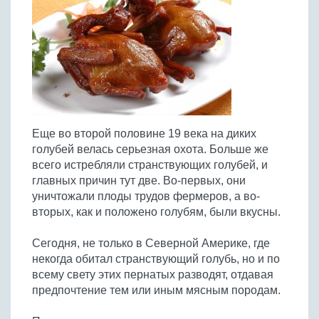
Птица
Холодные супы
Из яиц и другие
Отварное мясо
Жареная рыба
Вся птица
Супы-пюре
Овощи
Запеченное мясо
Отварная и паровая
Молочные супы
Жареная птица
Все овощи
Тушеное мясо
Выпечка
Запеченная рыба
Сладкие супы
Отварная птица
Из мясного фарша
Жареные овощи
Вся выпечка
Тушеная рыба
Соусы
Запеченная птица
Из субпродуктов
Отварные овощи
Из рыбного фарша
Торты и пирожные
Все соусы
Тушеная птица
Напитки
Из мясопродуктов
Тушеные овощи
Еще во второй половине 19 века на диких
Морепродукты
Пироги и пирожки
Из фарша птицы
Соусы к мясу
Все напитки
голубей велась серьезная охота. Больше же
Запеченные овощи
Заготовки
Суши и роллы
Кексы и маффины
Из субпродуктов птицы
всего истребляли странствующих голубей, и
Соусы к рыбе
Алкогольные напитки
Все заготовки
Печенье и булочки
Десерты
главных причин тут две. Во-первых, они
Соусы к овощам
Безалкогольные напитки
уничтожали плоды трудов фермеров, а во-
Блины и оладьи
Ягоды и фрукты
Конфеты и сладости
Другие соусы
Ещё...
вторых, как и положено голубям, были вкусны.
Пиццы
Овощи
Десерты
Молочные продукты
Сегодня, не только в Северной Америке, где
Кремы
Грибы
некогда обитал странствующий голубь, но и по
Пельмени, вареники
Другие заготовки
всему свету этих пернатых разводят, отдавая
Макароны
предпочтение тем или иным мясным породам.
Грибы