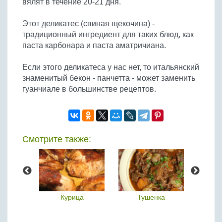
вялят в течение 20-21 дня.
Бобовые
Яйца
Этот деликатес (свиная щекочина) -
традиционный ингредиент для таких блюд, как
Крупы
паста карбонара и паста аматричиана.
Если этого деликатеса у нас нет, то итальянский
знаменитый бекон - панчетта - может заменить
гуанчиале в большинстве рецептов.
Смотрите также:
продукт
Курица
Тушенка
Тол