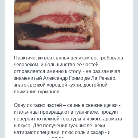
Птица
Холодные супы
Из яиц и другие
Отварное мясо
Жареная рыба
Вся птица
Супы-пюре
Овощи
Запеченное мясо
Отварная и паровая
Молочные супы
Жареная птица
Все овощи
Тушеное мясо
Выпечка
Запеченная рыба
Сладкие супы
Отварная птица
Из мясного фарша
Жареные овощи
Вся выпечка
Тушеная рыба
Соусы
Запеченная птица
Из субпродуктов
Отварные овощи
Из рыбного фарша
Торты и пирожные
Все соусы
Тушеная птица
Напитки
Из мясопродуктов
Тушеные овощи
Практически вся свинья целиком востребована
Морепродукты
Пироги и пирожки
Из фарша птицы
Соусы к мясу
Все напитки
человеком, и большинство ее частей
Запеченные овощи
Заготовки
Суши и роллы
Кексы и маффины
Из субпродуктов птицы
отправляется именно к столу, - не раз замечал
Соусы к рыбе
Алкогольные напитки
Все заготовки
Печенье и булочки
Десерты
знаменитый Александр Гримо де Ла Реньер,
Соусы к овощам
Безалкогольные напитки
знаток всякой хорошей кухни, достойной
Блины и оладьи
Ягоды и фрукты
Конфеты и сладости
Другие соусы
Ещё...
внимания гурманов.
Пиццы
Овощи
Десерты
Молочные продукты
Одну из таких частей – свиные свежие щечки -
Кремы
Грибы
итальянцы превращают в гуанчиале, продукт
Пельмени, вареники
Другие заготовки
невероятно нежной текстуры и яркого аромата
Макароны
и вкуса. Для получения гуанчиале щеки
Грибы
натирают специями, плюс соль и сахар - и