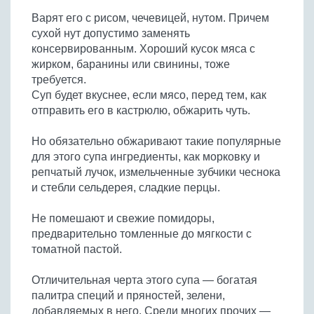
Бобовые
Варят его с рисом, чечевицей, нутом. Причем
Яйца
сухой нут допустимо заменять
консервированным. Хороший кусок мяса с
Крупы
жирком, баранины или свинины, тоже
требуется.
Суп будет вкуснее, если мясо, перед тем, как
отправить его в кастрюлю, обжарить чуть.
Но обязательно обжаривают такие популярные
для этого супа ингредиенты, как морковку и
репчатый лучок, измельченные зубчики чеснока
и стебли сельдерея, сладкие перцы.
Не помешают и свежие помидоры,
предварительно томленные до мягкости с
томатной пастой.
Отличительная черта этого супа — богатая
палитра специй и пряностей, зелени,
добавляемых в него. Среди многих прочих —