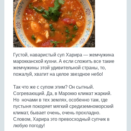
Птица
Холодные супы
Из яиц и другие
Отварное мясо
Жареная рыба
Вся птица
Супы-пюре
Овощи
Запеченное мясо
Отварная и паровая
Молочные супы
Жареная птица
Все овощи
Тушеное мясо
Выпечка
Запеченная рыба
Сладкие супы
Отварная птица
Из мясного фарша
Жареные овощи
Вся выпечка
Тушеная рыба
Соусы
Запеченная птица
Из субпродуктов
Отварные овощи
Из рыбного фарша
Торты и пирожные
Все соусы
Тушеная птица
Напитки
Из мясопродуктов
Тушеные овощи
Густой, наваристый суп Харира — жемчужина
Морепродукты
Пироги и пирожки
Из фарша птицы
Соусы к мясу
Все напитки
марокканской кухни. А если сложить все такие
Запеченные овощи
Заготовки
Суши и роллы
Кексы и маффины
Из субпродуктов птицы
жемчужины этой удивительной страны, то,
Соусы к рыбе
Алкогольные напитки
Все заготовки
Печенье и булочки
Десерты
пожалуй, хватит на целое звездное небо!
Соусы к овощам
Безалкогольные напитки
Блины и оладьи
Ягоды и фрукты
Конфеты и сладости
Другие соусы
Ещё...
Так что же с супом этим? Он сытный.
Пиццы
Овощи
Согревающий. Да, в Марокко климат жаркий.
Десерты
Молочные продукты
Но ночами в тех землях, особенно там, где
Кремы
Грибы
пустыня покоряет мягкий средиземноморский
Пельмени, вареники
Другие заготовки
климат, бывает очень, очень прохладно.
Макароны
Словом, Харира это превосходный супчик в
Грибы
любую погоду!