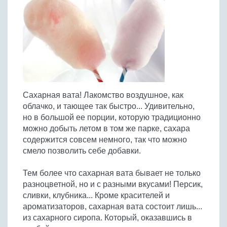
Птица
Холодные супы
Из яиц и другие
Отварное мясо
Жареная рыба
Вся птица
Супы-пюре
Овощи
Запеченное мясо
Отварная и паровая
Молочные супы
Жареная птица
Все овощи
Тушеное мясо
Выпечка
Запеченная рыба
Сладкие супы
Отварная птица
Из мясного фарша
Жареные овощи
Вся выпечка
Тушеная рыба
Соусы
Запеченная птица
Из субпродуктов
Отварные овощи
Из рыбного фарша
Торты и пирожные
Все соусы
Тушеная птица
Напитки
Из мясопродуктов
Тушеные овощи
Сахарная вата! Лакомство воздушное, как
Морепродукты
Пироги и пирожки
Из фарша птицы
Соусы к мясу
Все напитки
облачко, и тающее так быстро... Удивительно,
Запеченные овощи
Заготовки
Суши и роллы
Кексы и маффины
Из субпродуктов птицы
но в большой ее порции, которую традиционно
Соусы к рыбе
Алкогольные напитки
Все заготовки
Печенье и булочки
Десерты
можно добыть летом в том же парке, сахара
Соусы к овощам
Безалкогольные напитки
содержится совсем немного, так что можно
Блины и оладьи
Ягоды и фрукты
Конфеты и сладости
Другие соусы
Ещё...
смело позволить себе добавки.
Пиццы
Овощи
Десерты
Молочные продукты
Тем более что сахарная вата бывает не только
Кремы
Грибы
разноцветной, но и с разными вкусами! Персик,
Пельмени, вареники
Другие заготовки
сливки, клубника... Кроме красителей и
Макароны
ароматизаторов, сахарная вата состоит лишь...
Грибы
из сахарного сиропа. Который, оказавшись в