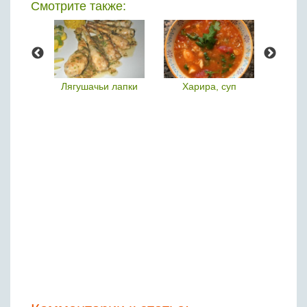
Смотрите также:
ела
Лягушачьи лапки
Харира, суп
Крок-м