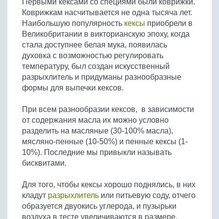
Первыми кексами со специями были коврижки.
Бобовые
Коврижкам насчитывается не одна тысяча лет.
Яйца
Наибольшую популярность
кексы
приобрели в
Великобритании в викторианскую эпоху, когда
Крупы
стала доступнее белая мука, появилась
духовка с возможностью регулировать
температуру, был создан искусственный
разрыхлитель и придуманы разнообразные
формы для выпечки кексов.
При всем разнообразии кексов, в зависимости
от содержания масла их можно условно
разделить на масляные (30-100% масла),
мясляно-пенные (10-50%) и пенные кексы (1-
10%). Последние мы привыкли называть
бисквитами.
Для того, чтобы кексы хорошо поднялись, в них
кладут
разрыхлитель
или питьевую соду, отчего
образуется двуокись углерода, и пузырьки
воздуха в тесте увеличиваются в размере.