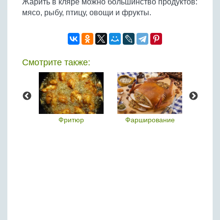
Жарить в кляре можно большинство продуктов:
Бобовые
мясо, рыбу, птицу, овощи и фрукты.
Яйца
Крупы
Смотрите также:
– это
Фритюр
Фарширование
Юш