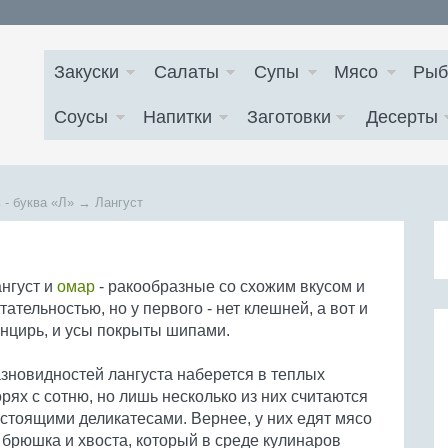
Закуски
Салаты
Супы
Мясо
Рыб
Соусы
Напитки
Заготовки
Десерты
 - буква
«Л»
→
Лангуст
нгуст и
омар
- ракообразные со схожим вкусом и
тательностью, но у первого - нет клешней, а вот и
нцирь, и усы покрыты шипами.
зновидностей лангуста наберется в теплых
рях с сотню, но лишь несколько из них считаются
стоящими деликатесами. Вернее, у них едят мясо
 брюшка и хвоста, который в среде кулинаров