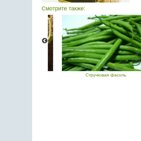
Смотрите также:
цкий горох
Стручковая фасоль