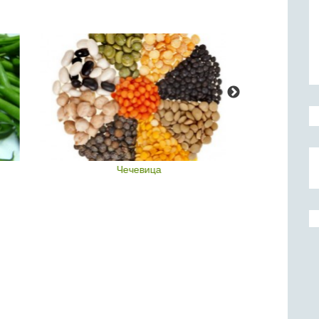
Чечевица
Тамаринд 