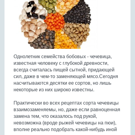
Птица
Холодные супы
Из яиц и другие
Отварное мясо
Жареная рыба
Вся птица
Супы-пюре
Овощи
Запеченное мясо
Отварная и паровая
Молочные супы
Жареная птица
Все овощи
Тушеное мясо
Выпечка
Запеченная рыба
Сладкие супы
Отварная птица
Из мясного фарша
Жареные овощи
Вся выпечка
Тушеная рыба
Соусы
Запеченная птица
Из субпродуктов
Отварные овощи
Из рыбного фарша
Торты и пирожные
Все соусы
Тушеная птица
Напитки
Из мясопродуктов
Тушеные овощи
Однолетник семейства бобовых - чечевица,
Морепродукты
Пироги и пирожки
Из фарша птицы
Соусы к мясу
Все напитки
известная человеку с глубокой древности,
Запеченные овощи
Заготовки
Суши и роллы
Кексы и маффины
Из субпродуктов птицы
всегда считалась пищей сытной, придающей
Соусы к рыбе
Алкогольные напитки
Все заготовки
Печенье и булочки
Десерты
сил, даже в чем-то заменяющей мясо.Сегодня
Соусы к овощам
Безалкогольные напитки
насчитываются десятки ее сортов, но лишь
Блины и оладьи
Ягоды и фрукты
Конфеты и сладости
Другие соусы
Ещё...
некоторые из них широко известны.
Пиццы
Овощи
Десерты
Молочные продукты
Практически во всех рецептах сорта чечевицы
Кремы
Грибы
взаимозаменяемы, но, даже если равноценная
Пельмени, вареники
Другие заготовки
замена тем, что оказалось под рукой,
Макароны
невозможна (вроде рыжей чечевицы на пюи),
Грибы
вполне реально подобрать какой-нибудь иной