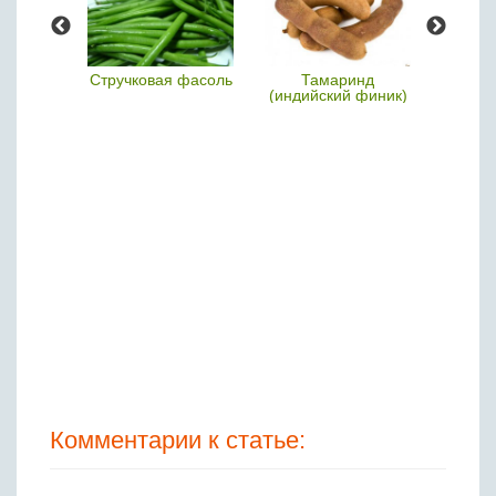
лима
Стручковая фасоль
Тамаринд
Лимс
(индийский финик)
Комментарии к статье: