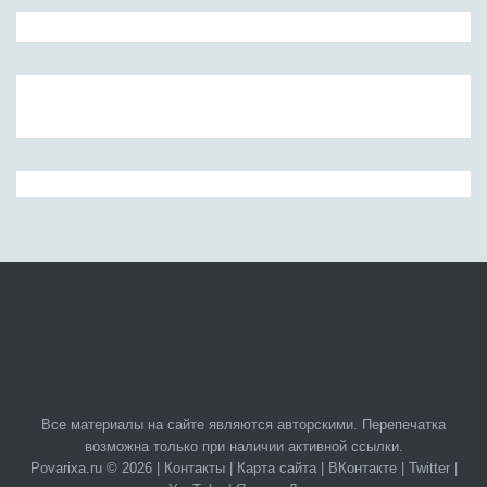
Все материалы на сайте являются авторскими. Перепечатка
возможна только при наличии активной ссылки.
Povarixa.ru © 2026 |
Контакты
|
Карта сайта
|
ВКонтакте
|
Twitter
|