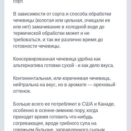
сорт.
Бобовые
Яйца
В зависимости от сорта и способа обработки
чечевицы (колотая или цельная, очищали ее
Крупы
или нет) замачивание в холодной воде до
термической обработки может и не
требоваться, и так же различно время до
готовности чечевицы.
Консервированная чечевица удобна как
альтернатива готовки сухой - и как дело вкуса.
Континентальная, или коричневая чечевица,
нейтральна на вкус, но в аромате — ореховый
оттенок.
Больше всего ее потребляют в США и Канаде,
особенно в осенне-зимнюю пору, когда
приходит время готовить что-нибудь
согревающее, вроде грибного супа на
говяжьем бульоне, заправленного сырым