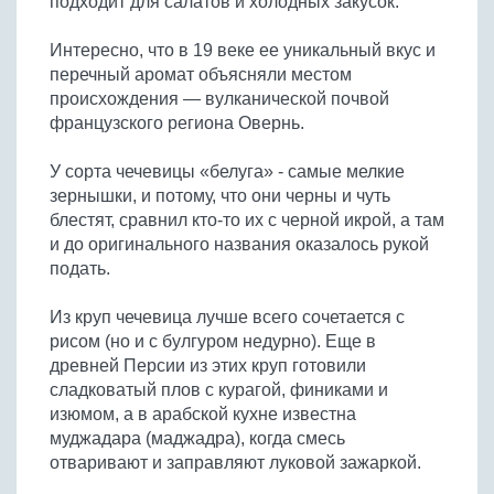
подходит для салатов и холодных закусок.
Интересно, что в 19 веке ее уникальный вкус и
перечный аромат объясняли местом
происхождения — вулканической почвой
французского региона Овернь.
У сорта чечевицы «белуга» - самые мелкие
зернышки, и потому, что они черны и чуть
блестят, сравнил кто-то их с черной икрой, а там
и до оригинального названия оказалось рукой
подать.
Из круп чечевица лучше всего сочетается с
рисом (но и с булгуром недурно). Еще в
древней Персии из этих круп готовили
сладковатый плов с курагой, финиками и
изюмом, а в арабской кухне известна
муджадара (маджадра), когда смесь
отваривают и заправляют луковой зажаркой.