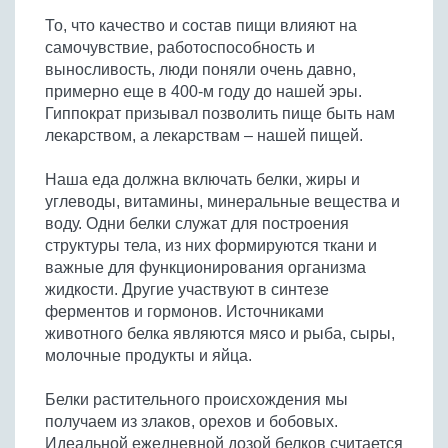
Бобовые
То, что качество и состав пищи влияют на
Яйца
самочувствие, работоспособность и
выносливость, люди поняли очень давно,
Крупы
примерно еще в 400-м году до нашей эры.
Гиппократ призывал позволить пище быть нам
лекарством, а лекарствам – нашей пищей.
Наша еда должна включать белки, жиры и
углеводы, витамины, минеральные вещества и
воду. Одни белки служат для построения
структуры тела, из них формируются ткани и
важные для функционирования организма
жидкости. Другие участвуют в синтезе
ферментов и гормонов. Источниками
животного белка являются мясо и рыба, сыры,
молочные продукты и яйца.
Белки растительного происхождения мы
получаем из злаков, орехов и бобовых.
Идеальной ежедневной дозой белков считается