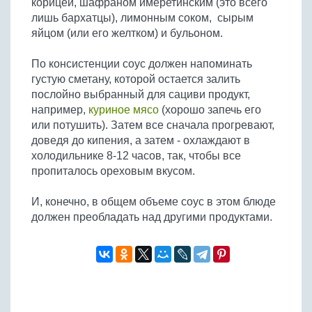
корицей, шафраном имеретинским (это всего
Бобовые
лишь бархатцы), лимонным соком, сырым
Яйца
яйцом (или его желтком) и бульоном.
Крупы
По консистенции соус должен напоминать
густую сметану, которой остается залить
послойно выбранный для сациви продукт,
например,
куриное мясо
(хорошо запечь его
или потушить). Затем все сначала прогревают,
доведя до кипения, а затем - охлаждают в
холодильнике 8-12 часов, так, чтобы все
пропиталось ореховым вкусом.
И, конечно, в общем объеме соус в этом блюде
должен преобладать над другими продуктами.