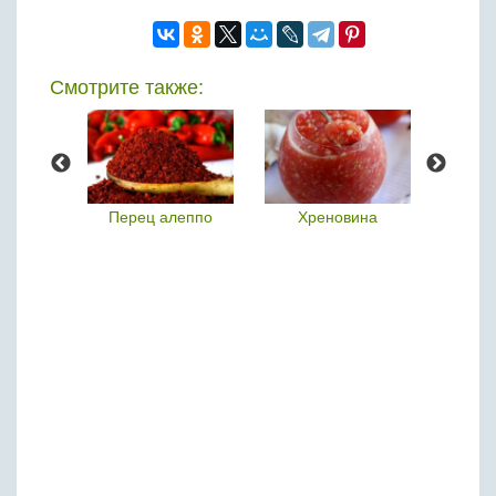
Смотрите также:
ай
Перец алеппо
Хреновина