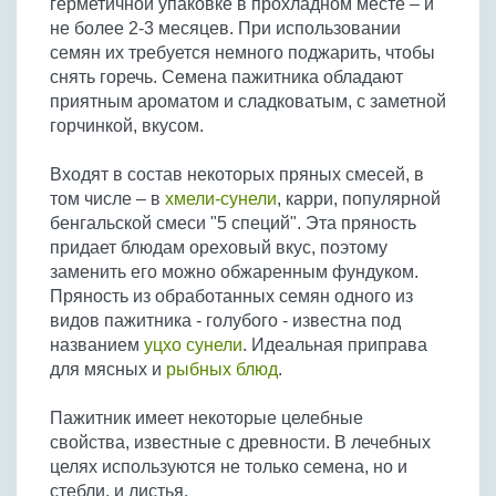
герметичной упаковке в прохладном месте – и
Бобовые
не более 2-3 месяцев. При использовании
Яйца
семян их требуется немного поджарить, чтобы
снять горечь. Семена пажитника обладают
Крупы
приятным ароматом и сладковатым, с заметной
горчинкой, вкусом.
Входят в состав некоторых пряных смесей, в
том числе – в
хмели-сунели
, карри, популярной
бенгальской смеси "5 специй". Эта пряность
придает блюдам ореховый вкус, поэтому
заменить его можно обжаренным фундуком.
Пряность из обработанных семян одного из
видов пажитника - голубого - известна под
названием
уцхо сунели
. Идеальная приправа
для мясных и
рыбных блюд
.
Пажитник имеет некоторые целебные
свойства, известные с древности. В лечебных
целях используются не только семена, но и
стебли, и листья.