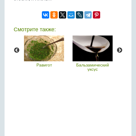
Смотрите также:
ай
Равигот
Бальзамический
уксус