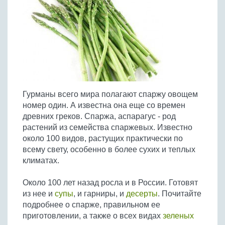
Птица
Холодные супы
Из яиц и другие
Отварное мясо
Жареная рыба
Вся птица
Супы-пюре
Овощи
Запеченное мясо
Отварная и паровая
Молочные супы
Жареная птица
Все овощи
Тушеное мясо
Выпечка
Запеченная рыба
Сладкие супы
Отварная птица
Из мясного фарша
Жареные овощи
Вся выпечка
Тушеная рыба
Соусы
Запеченная птица
Из субпродуктов
Отварные овощи
Из рыбного фарша
Торты и пирожные
Все соусы
Тушеная птица
Напитки
Из мясопродуктов
Тушеные овощи
Гурманы всего мира полагают спаржу овощем
Морепродукты
Пироги и пирожки
Из фарша птицы
Соусы к мясу
Все напитки
номер один. А известна она еще со времен
Запеченные овощи
Заготовки
Суши и роллы
Кексы и маффины
Из субпродуктов птицы
древних греков. Спаржа, аспарагус - род
Соусы к рыбе
Алкогольные напитки
Все заготовки
Печенье и булочки
Десерты
растений из семейства спаржевых. Известно
Соусы к овощам
Безалкогольные напитки
около 100 видов, растущих практически по
Блины и оладьи
Ягоды и фрукты
Конфеты и сладости
Другие соусы
Ещё...
всему свету, особенно в более сухих и теплых
Пиццы
Овощи
климатах.
Десерты
Молочные продукты
Кремы
Грибы
Около 100 лет назад росла и в России. Готовят
Пельмени, вареники
Другие заготовки
из нее и
супы
, и гарниры, и
десерты
. Почитайте
Макароны
подробнее о спарже, правильном ее
Грибы
приготовлении, а также о всех видах
зеленых