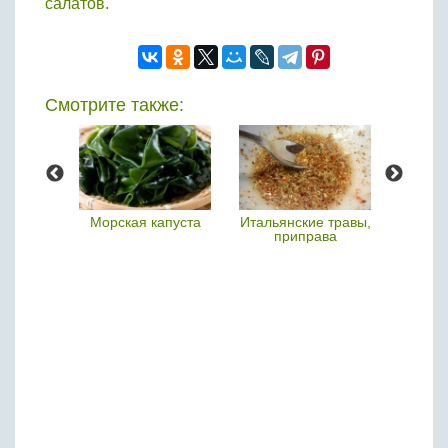
салатов.
Бобовые
Яйца
Крупы
Смотрите также:
р
Морская капуста
Итальянские травы,
приправа