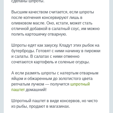
сделаны шпроты.
Бобовые
Яйца
Высшим качеством считается, если шпроты
после копчения консервируют лишь в
Крупы
оливковом масле. Оно, кстати, может стать
отличной добавкой в салатный соус, им можно
полить картошечку отварную.
Шпроты едят как закуску. Кладут этих рыбок на
бутерброды. Готовят с ними начинку в пирожки
и салаты. В салатах с ними отменно
сочетаются картофель и соленые огурцы.
А если размять шпроты с натертым отварным
яйцом и обжаренным до золотистого цвета
репчатым лучком — получится
шпротный
паштет
домашний!
Шпротный паштет в виде консервов, но чисто
из рыбы, продают в магазинах.