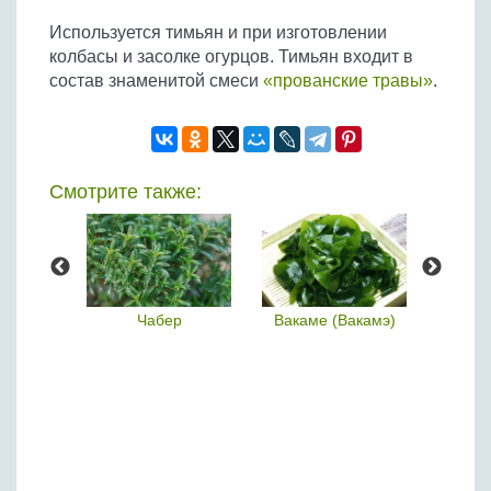
Бобовые
Используется тимьян и при изготовлении
Яйца
колбасы и засолке огурцов. Тимьян входит в
Крупы
состав знаменитой смеси
«прованские травы»
.
Смотрите также:
равы
Чабер
Вакаме (Вакамэ)
Морск