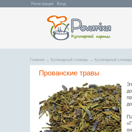
Регистрация
Вход
Главная
→
Кулинарный словарь
→
Кулинарный словарь
Прованские травы
Эт
до
пр
до
Па
«П
он