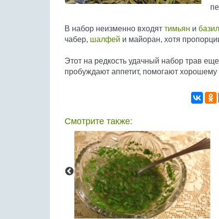
пе
В набор неизменно входят
тимьян
и
бази
чабер,
шалфей
и майоран, хотя пропорции
Этот на редкость удачный набор трав ещ
пробуждают аппетит, помогают хорошему
Смотрите также: