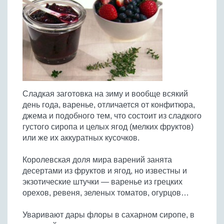
Птица
Холодные супы
Из яиц и другие
Отварное мясо
Жареная рыба
Вся птица
Супы-пюре
Овощи
Запеченное мясо
Отварная и паровая
Молочные супы
Жареная птица
Все овощи
Тушеное мясо
Выпечка
Запеченная рыба
Сладкие супы
Отварная птица
Из мясного фарша
Жареные овощи
Вся выпечка
Тушеная рыба
Соусы
Запеченная птица
Из субпродуктов
Отварные овощи
Из рыбного фарша
Торты и пирожные
Все соусы
Тушеная птица
Напитки
Из мясопродуктов
Тушеные овощи
Сладкая заготовка на зиму и вообще всякий
Морепродукты
Пироги и пирожки
Из фарша птицы
Соусы к мясу
Все напитки
день года, варенье, отличается от конфитюра,
Запеченные овощи
Заготовки
Суши и роллы
Кексы и маффины
Из субпродуктов птицы
джема и подобного тем, что состоит из сладкого
Соусы к рыбе
Алкогольные напитки
Все заготовки
Печенье и булочки
Десерты
густого сиропа и целых ягод (мелких фруктов)
Соусы к овощам
Безалкогольные напитки
или же их аккуратных кусочков.
Блины и оладьи
Ягоды и фрукты
Конфеты и сладости
Другие соусы
Ещё...
Пиццы
Овощи
Королевская доля мира варений занята
Десерты
Молочные продукты
десертами из фруктов и ягод, но известны и
Кремы
Грибы
экзотические штучки — варенье из грецких
Пельмени, вареники
Другие заготовки
орехов, ревеня, зеленых томатов, огурцов…
Макароны
Грибы
Уваривают дары флоры в сахарном сиропе, в