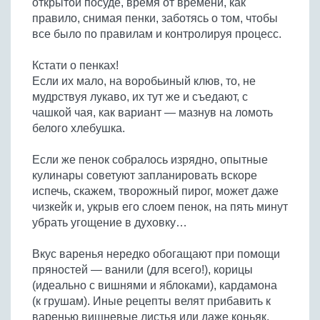
открытой посуде, время от времени, как
Бобовые
правило, снимая пенки, заботясь о том, чтобы
Яйца
все было по правилам и контролируя процесс.
Крупы
Кстати о пенках!
Если их мало, на воробьиный клюв, то, не
мудрствуя лукаво, их тут же и съедают, с
чашкой чая, как вариант — мазнув на ломоть
белого хлебушка.
Если же пенок собралось изрядно, опытные
кулинары советуют запланировать вскоре
испечь, скажем, творожный пирог, может даже
чизкейк и, укрыв его слоем пенок, на пять минут
убрать угощение в духовку…
Вкус варенья нередко обогащают при помощи
пряностей — ванили (для всего!), корицы
(идеально с вишнями и яблоками), кардамона
(к грушам). Иные рецепты велят прибавить к
варенью вишневые листья или даже коньяк.