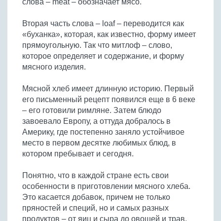
слова – meat – обозначает мясо.
Бобовые
Яйца
Вторая часть слова – loaf – переводится как
«буханка», которая, как известно, форму имеет
Крупы
прямоугольную. Так что митлоф – слово,
которое определяет и содержание, и форму
мясного изделия.
Мясной хлеб имеет длинную историю. Первый
его письменный рецепт появился еще в 6 веке
– его готовили римляне. Затем блюдо
завоевало Европу, а оттуда добралось в
Америку, где постепенно заняло устойчивое
место в первом десятке любимых блюд, в
котором пребывает и сегодня.
Понятно, что в каждой стране есть свои
особенности в приготовлении мясного хлеба.
Это касается добавок, причем не только
пряностей и специй, но и самых разных
продуктов – от яиц и сыра до овощей и трав.