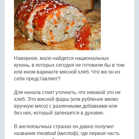
Птица
Холодные супы
Из яиц и другие
Отварное мясо
Жареная рыба
Вся птица
Супы-пюре
Овощи
Запеченное мясо
Отварная и паровая
Молочные супы
Жареная птица
Все овощи
Тушеное мясо
Выпечка
Запеченная рыба
Сладкие супы
Отварная птица
Из мясного фарша
Жареные овощи
Вся выпечка
Тушеная рыба
Соусы
Запеченная птица
Из субпродуктов
Отварные овощи
Из рыбного фарша
Торты и пирожные
Все соусы
Тушеная птица
Напитки
Из мясопродуктов
Тушеные овощи
Наверное, мало найдется национальных
Морепродукты
Пироги и пирожки
Из фарша птицы
Соусы к мясу
Все напитки
кухонь, в которых сегодня не готовили бы в том
Запеченные овощи
Заготовки
Суши и роллы
Кексы и маффины
Из субпродуктов птицы
или ином варианте мясной хлеб. Что же он из
Соусы к рыбе
Алкогольные напитки
Все заготовки
Печенье и булочки
Десерты
себя представляет?
Соусы к овощам
Безалкогольные напитки
Блины и оладьи
Ягоды и фрукты
Конфеты и сладости
Другие соусы
Ещё...
Для начала стоит уточнить, что никакой это не
Пиццы
Овощи
хлеб. Это мясной фарш (или рубленое мелко
Десерты
Молочные продукты
вручную мясо) с различными добавками или
Кремы
Грибы
без них, который запекается в духовке.
Пельмени, вареники
Другие заготовки
Макароны
В англоязычных странах он давно получил
Грибы
название meatloaf (митлоф), где первая часть