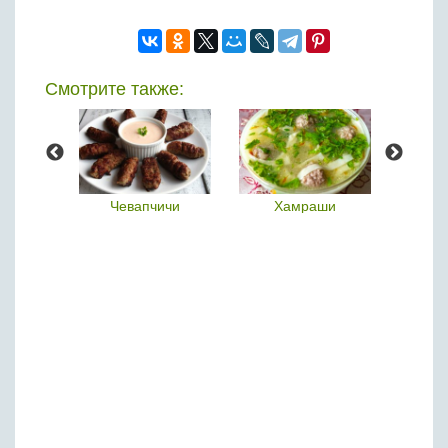
Смотрите также:
нь
Чевапчичи
Хамраши
В