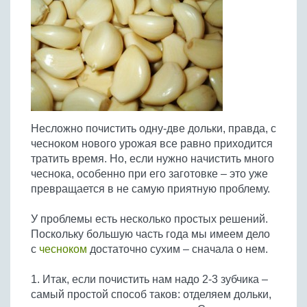
Птица
Холодные супы
Из яиц и другие
Отварное мясо
Жареная рыба
Вся птица
Супы-пюре
Овощи
Запеченное мясо
Отварная и паровая
Молочные супы
Жареная птица
Все овощи
Тушеное мясо
Выпечка
Запеченная рыба
Сладкие супы
Отварная птица
Из мясного фарша
Жареные овощи
Вся выпечка
Тушеная рыба
Соусы
Запеченная птица
Из субпродуктов
Отварные овощи
Из рыбного фарша
Торты и пирожные
Все соусы
Тушеная птица
Напитки
Из мясопродуктов
Тушеные овощи
Несложно почистить одну-две дольки, правда, с
Морепродукты
Пироги и пирожки
Из фарша птицы
Соусы к мясу
Все напитки
чесноком нового урожая все равно приходится
Запеченные овощи
Заготовки
Суши и роллы
Кексы и маффины
Из субпродуктов птицы
тратить время. Но, если нужно начистить много
Соусы к рыбе
Алкогольные напитки
Все заготовки
Печенье и булочки
Десерты
чеснока, особенно при его заготовке – это уже
Соусы к овощам
Безалкогольные напитки
превращается в не самую приятную проблему.
Блины и оладьи
Ягоды и фрукты
Конфеты и сладости
Другие соусы
Ещё...
Пиццы
Овощи
У проблемы есть несколько простых решений.
Десерты
Молочные продукты
Поскольку большую часть года мы имеем дело
Кремы
Грибы
с
чесноком
достаточно сухим – сначала о нем.
Пельмени, вареники
Другие заготовки
Макароны
1. Итак, если почистить нам надо 2-3 зубчика –
Грибы
самый простой способ таков: отделяем дольки,