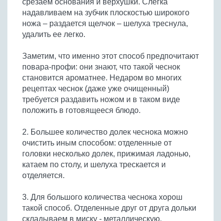
срезаем основания и верхушки. Слегка
Бобовые
надавливаем на зубчик плоскостью широкого
Яйца
ножа – раздается щелчок – шелуха треснула,
удалить ее легко.
Крупы
Заметим, что именно этот способ предпочитают
повара-профи: они знают, что такой чеснок
становится ароматнее. Недаром во многих
рецептах чеснок (даже уже очищенный)
требуется раздавить ножом и в таком виде
положить в готовящееся блюдо.
2. Большее количество долек чеснока можно
очистить иным способом: отделенные от
головки несколько долек, прижимая ладонью,
катаем по столу, и шелуха трескается и
отделяется.
3. Для большого количества чеснока хорош
такой способ. Отделенные друг от друга дольки
складываем в миску - металлическую,