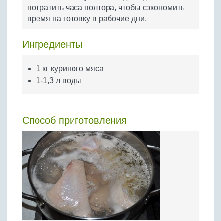
Бобовые
потратить часа полтора, чтобы сэкономить
время на готовку в рабочие дни.
Яйца
Крупы
Ингредиенты
1 кг куриного мяса
1-1,3 л воды
Способ приготовления