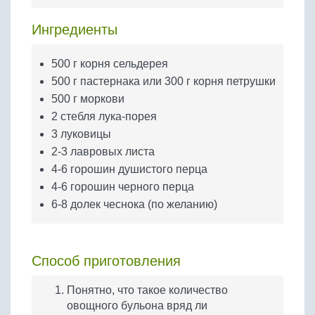
Бобовые
Ингредиенты
Яйца
Крупы
500 г корня сельдерея
500 г пастернака или 300 г корня петрушки
500 г моркови
2 стебля лука-порея
3 луковицы
2-3 лавровых листа
4-6 горошин душистого перца
4-6 горошин черного перца
6-8 долек чеснока (по желанию)
Способ приготовления
Понятно, что такое количество
овощного бульона вряд ли