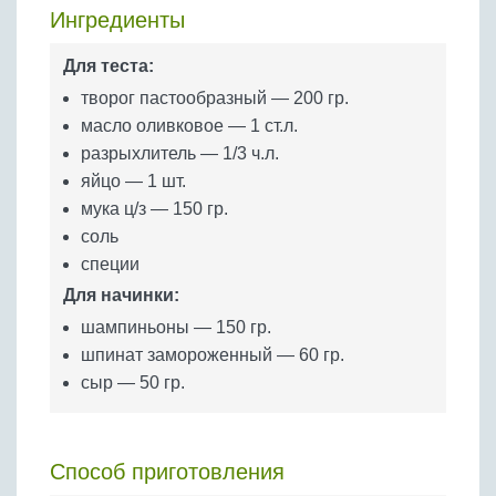
Бобовые
Ингредиенты
Яйца
Для теста:
Крупы
творог пастообразный — 200 гр.
масло оливковое — 1 ст.л.
разрыхлитель — 1/3 ч.л.
яйцо — 1 шт.
мука ц/з — 150 гр.
соль
специи
Для начинки:
шампиньоны — 150 гр.
шпинат замороженный — 60 гр.
сыр — 50 гр.
Способ приготовления