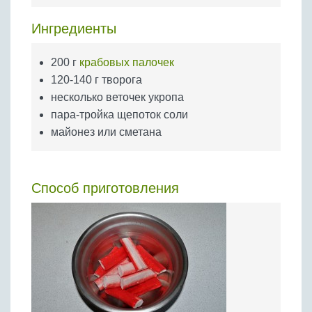
Бобовые
Ингредиенты
Яйца
Крупы
200 г
крабовых палочек
120-140 г творога
несколько веточек укропа
пара-тройка щепоток соли
майонез или сметана
Способ приготовления