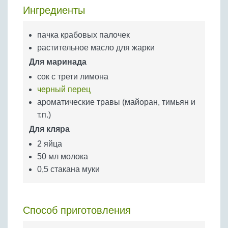
Бобовые
Ингредиенты
Яйца
пачка крабовых палочек
Крупы
растительное масло для жарки
Для маринада
сок с трети лимона
черный перец
ароматические травы (майоран, тимьян и
т.п.)
Для кляра
2 яйца
50 мл молока
0,5 стакана муки
Способ приготовления