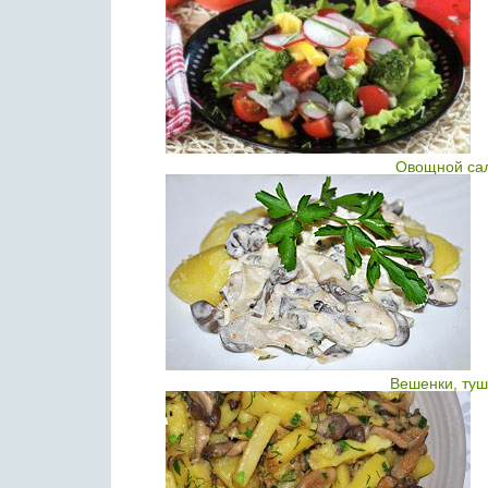
Овощной сал
Вешенки, туш