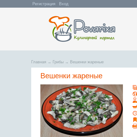
Регистрация
Вход
Главная
→
Грибы
→
Вешенки жареные
Вешенки жареные