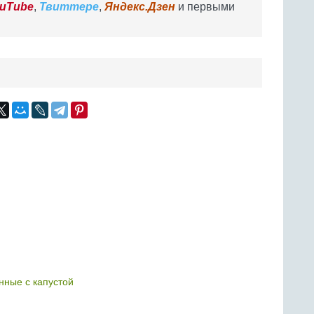
uTube
,
Твиттере
,
Яндекс.Дзен
и первыми
нные с капустой