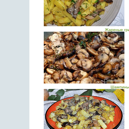
Жареные гри
Шампинь