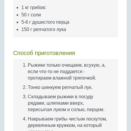
Бобовые
1 кг грибов:
Яйца
50 г соли
Крупы
5-6 г душистого перца
150 г репчатого лука
Способ приготовления
Рыжики только очищаем, всухую, а,
если что-то не поддается -
протираем влажной тряпочкой.
Тонко шинкуем репчатый лук.
Складываем рыжики в посуду
рядами, шляпками вверх,
пересыпая луком и солью, перцем.
Накрываем грибы чистым лоскутом,
деревянным кружком, на который